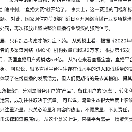
一个发展中的新生事物，网络直播就像一个赛车场，而直播平台
加速冲刺，“直播大赛”就开始了。 事实上，这一赛道的门槛和
题。 对此，国家网信办等8部门近日召开网络直播行业专项整治
处罚，再次释放出坚决整治直播行业顽疾的强烈信号。
展，只有综合考虑才能对症下药。 从规模上看，根据《2020年
者的多渠道网络（MCN）机构数量已超过2万家； 根据第45
月，我国直播用户规模达5.6亿。 从特点来看
直播宝盒
，直播平
象。 可以说，很多直播平台往往存在低水平的进入和低质量的竞
体现了在线直播的发展活力，但人们更期待的是去其糟粕、提其
角框架”，分别是服务用户的“产品”、留住用户的“运营”、转化利
运营，成功往往取决于流量。 可以说，流量生态很大程度上影响
只注重流量，只关心流量和内容的热度，不顾质量，不负责任，
击法律和道德底线。 从这个意义上讲，直播平台需要一场聚焦责