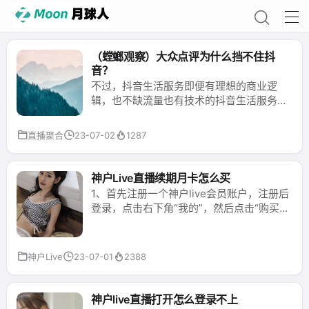
（螳螂观察）大众点评为什么挡不住抖
音？
不过，抖音生活服务即便有理想的商业逻
辑，也不缺流量也有技术的抖音生活服务，
面对优势更为明显的美团，仍有商家入驻与
留存的难题。毕竟，抖音生活服务的流量来
直播聚合
23-07-02
1287
源相对复杂，可能来自短视频、直播间、搜
索或团购聚合页等，但不管是哪里来的用
户，可能都无法拒绝有低价优势的吃喝玩乐
神户Live直播续期月卡怎么买
爆品。早在2022年4月，美团就上线过面向
1、首先注册一个神户live会员账户，注册后
商家和达人的“美团直播助手”以借势内容洪
登录，点击右下角“我的”，然后点击“购买续
流，只是最后无疾而终了。...
期卡”。2、接下来点击底部的“立即购买续期
卡”即可进入神户live自助发卡网络。3、最
后填写联系方式，向下滚动，选择支付宝或
神户Live
23-07-01
2388
微信支付（支付宝为主），点击底部“支
付”，确认支付。...
神户live直播打开怎么登录不上