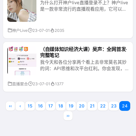
为什么打开神户live直播登录不上？神户live
是一款非常流行的直播观看应用，它可以让
用户实时观看各种类型的直播节目，包括音
乐会、体育赛事、比赛直播等。但是，有时
您可能会遇到无法登录的情况下面为您介绍
神户Live
23-07-01
2035
一些可能的原因以及相应的解决方案。原因
一：网络问题网络是使用直播应用的基本前
提。如果您的网络状况不佳，您在使用神户
（自媒体知识经济大课）吴声：全网首发·
live时可能无法登录。该问题的表现是，输
完整笔记
入账号密码并点击登录按钮后，无法进入主
我今天和各位分享两个看上去非常莫名其妙
页...
的词：API思维和次平台红利。你会发现，
背后的逻辑与我们初始的设定——如果纯由
“罗辑思维”刷屏和完成引爆，绝对是云泥之
直播聚合
23-07-01
1377
别。混沌研习社去年底基于“罗辑思维”的售
卖、和联合喜马拉雅FM、京东众筹去积累新
用户的现象告诉我们，成就IP本身，也会连
‹‹
‹
15
16
17
18
19
20
21
22
23
24
接新的流量平台，音视频的产品并不完全是
达客的模型。...
››